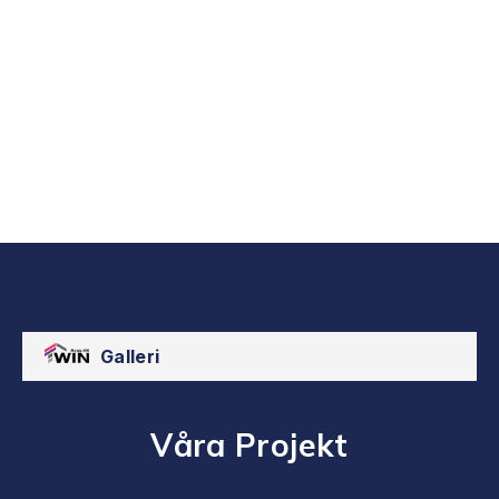
Hög Kvalitet Till Låga Priser
Hög kvalitet och låga priser - hos oss
på WIN Bygg AB behöver du inte välja!
Galleri
Våra Projekt