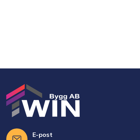
ger både trygghet och ökad livskvalitet för
hela familjen.
Läs Mer
E-post