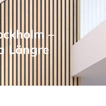
tockholm –
a Längre