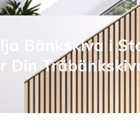
lja Bänkskiva i S
er Din Träbänkskiv