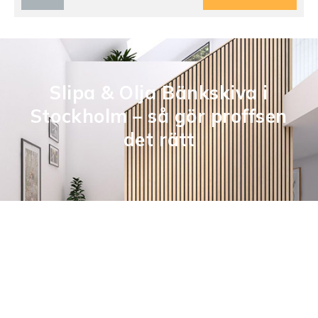
Slipa & Olja Bänkskiva i
Stockholm – så gör proffsen
det rätt