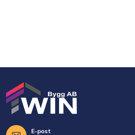
ger både trygghet och ökad livskvalitet för
hela familjen.
Läs Mer
E-post