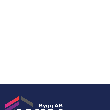
hållbart alternativ till att byta ut bänkskivan
och gör det möjligt att bevara
kvalitetsmaterial samtidigt som köket får ett
nytt och fräscht uttryck. Med rätt behandling
kan en träbänkskiva fortsätta vara kökets
naturliga mittpunkt under många år
framöver.
Läs Mer