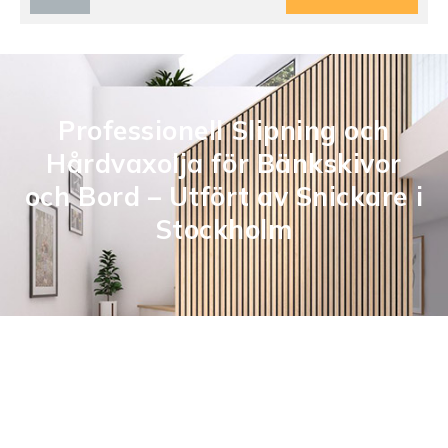
Professionell Slipning och
Hårdvaxolja för Bänkskivor
och Bord – Utfört av Snickare i
Stockholm