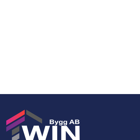
bostad, diskret i sitt utseende och byggd för
att hålla under många år. Oavsett om det
gäller balkong, fönster, terrass eller uteplats
är rätt installerat kattnät en investering som
ger både trygghet och ökad livskvalitet för
hela familjen.
Läs Mer