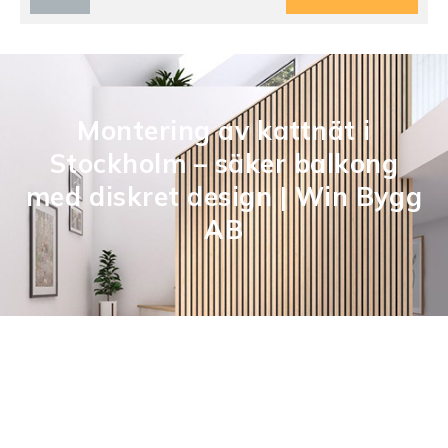
Montering av kattnät i
Stockholm – säker balkong
med diskret design | Win Bygg
AB