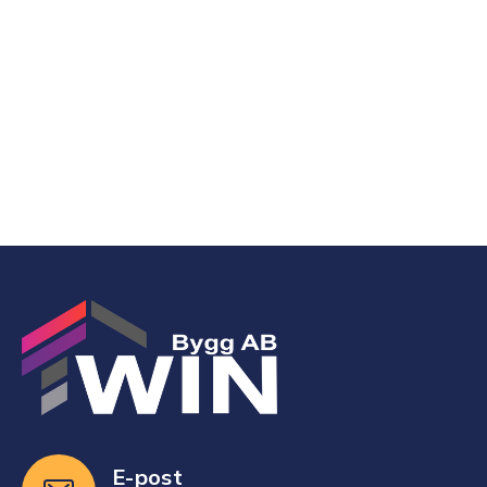
är rätt installerat kattnät en investering som
ger både trygghet och ökad livskvalitet för
hela familjen.
Läs Mer
E-post