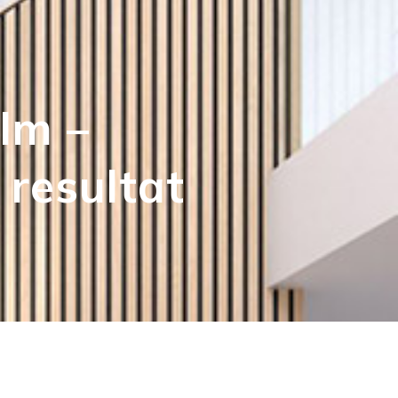
olm –
 resultat