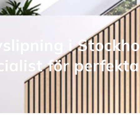
slipning i Stockh
ialist för perfekta