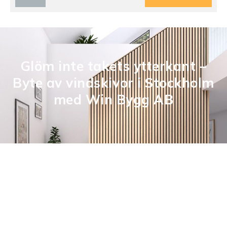
Glöm inte takets ytterkant –
Byte av vindskivor i Stockholm
med Win Bygg AB