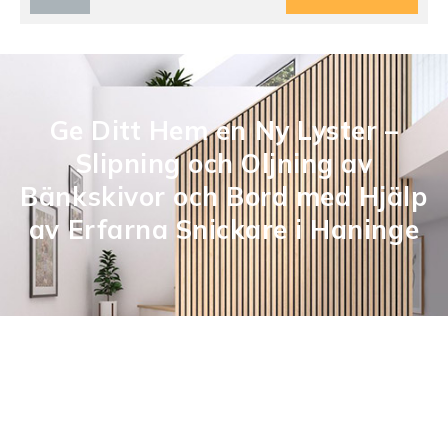
Ge Ditt Hem en Ny Lyster –
Slipning och Oljning av
Bänkskivor och Bord med Hjälp
av Erfarna Snickare i Haninge