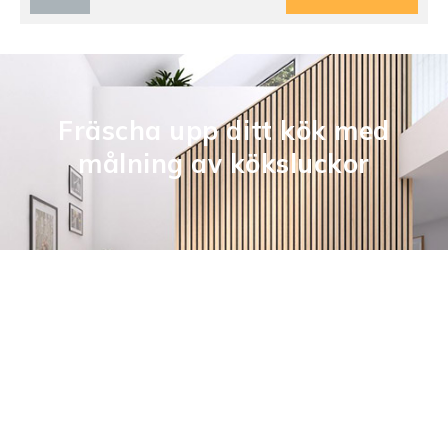
Fräscha upp ditt kök med
målning av köksluckor