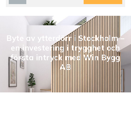
Byte av ytterdörr i Stockholm –
en investering i trygghet och
första intryck med Win Bygg
AB