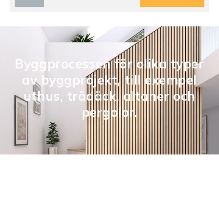
Byggprocessen för olika typer
av byggprojekt, till exempel
uthus, trädäck, altaner och
pergolor.