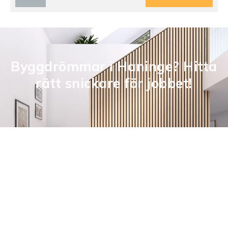
Byggdrömmar i Haninge? Hitta
rätt snickare för jobbet!